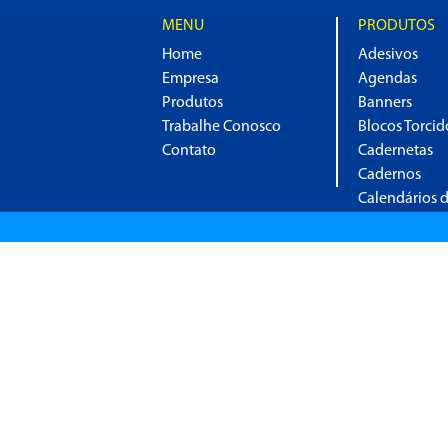
MENU
PRODUTOS
Home
Adesivos
Empresa
Agendas
Produtos
Banners
Trabalhe Conosco
Blocos Torcid
Contato
Cadernetas
Cadernos
Calendários 